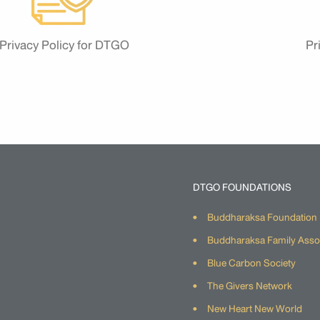
Privacy Policy for DTGO
Pr
DTGO FOUNDATIONS
Buddharaksa Foundation
Buddharaksa Family Asso
Blue Carbon Society
The Givers Network
New Heart New World