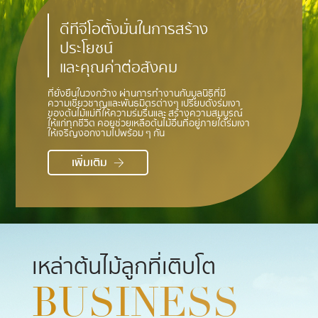
ดีทีจีโอตั้งมั่นในการสร้าง
ประโยชน์
และคุณค่าต่อสังคม
ที่ยั่งยืนในวงกว้าง ผ่านการทำงานกับมูลนิธิที่มี
ความเชี่ยวชาญและพันธมิตรต่างๆ เปรียบดั่งร่มเงา
ของต้นไม้แม่ที่ให้ความร่มรื่นและ สร้างความสมบูรณ์
ให้แก่ทุกชีวิต คอยช่วยเหลือต้นไม้อื่นที่อยู่ภายใต้ร่มเงา
ให้เจริญงอกงามไปพร้อม ๆ กัน
เพิ่มเติม
เหล่าต้นไม้ลูกที่เติบโต
BUSINESS