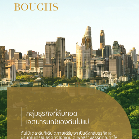
BOUGHS
กลุ่มธุรกิจที่สืบทอด
เจตนารมณ์ของต้นไม้แม่
ต้นไม้แต่ละต้นที่เติบโตภายใต้ร่มเงา เป็นดั่งกลุ่มธุรกิจและ
บริษัทในเครือของดีทีจีโอที่เติบโต เพื่อสร้างสรรค์คุณค่าให้