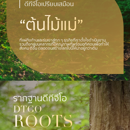
ดีทีจีโอเปรียบเสมือน
“ต้นไม้แม่”
ที่แผ่กิ่งก้านและร่มเงาสู่ทุก ๆ ธุรกิจที่เราตั้งใจดำเนินงาน
รวมถึงกลุ่มบุคลากรที่มีคุณภาพที่พร้อมอุทิศตนเพื่อทำให้
สังคม
ดีขึ้น ตลอดจนสร้างโลกใบนี้ให้น่าอยู่กว่าเดิม
รากฐานดีทีจีโอ
DTGO
ROOTS